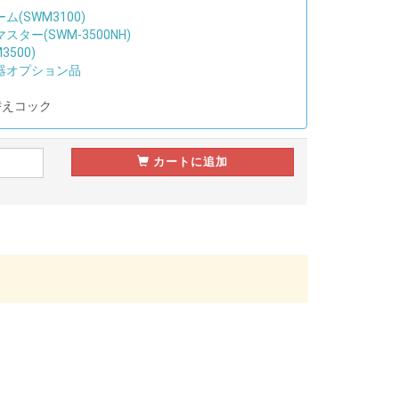
(SWM3100)
ター(SWM-3500NH)
500)
器オプション品
替えコック
カートに追加