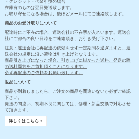
・クレジット・代金引換の場合
在庫有のものは翌日発送致します。
お取り寄せになる場合は、後ほどメールにてご連絡致します。
商品のお受け取りについて
配達時にご不在の場合、運送会社の不在票が入れいます。運送会
社にご都合の良い日時をご連絡頂き、お引き受け下さい。
注意：運送会社に再配達の依頼をせず一定期間を過ぎますと、運
送会社の規定に沿い荷物は引き上げとなります。
商品引き上げになった場合、引き上げに掛かった送料、発送の際
の送料両方をご負担頂くことになります。
必ず再配達のご依頼をお願い致します。
返品について
商品が到着しましたら、ご注文の商品を間違いないか必ずご確認
下さい。
発送の間違い、初期不良に関しては、修理・新品交換で対応させ
て頂きます。
詳しくはこちら »