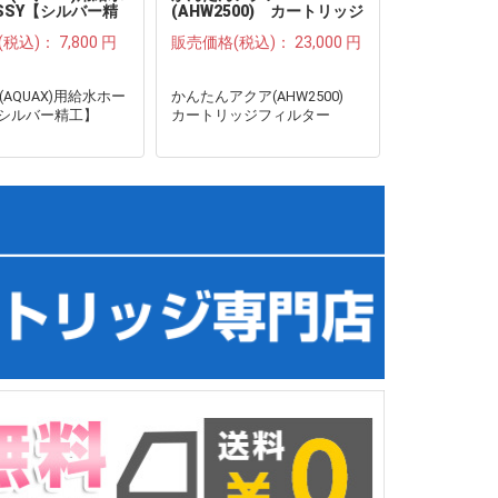
SSY【シルバー精
(AHW2500) カートリッジ
フィルター●
(税込)：
7,800 円
販売価格(税込)：
23,000 円
0(AQUAX)用給水ホー
かんたんアクア(AHW2500)
【シルバー精工】
カートリッジフィルター