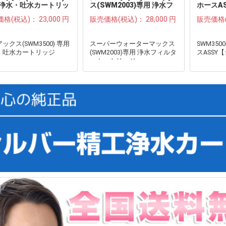
 浄水・吐水カートリッ
ス(SWM2003)専用 浄水フ
ホースA
ィルターカートリッジ●
工】●
価格(税込)：
23,000 円
販売価格(税込)：
28,000 円
販売価格
ックス(SWM3500) 専用
スーパーウォーターマックス
SWM350
・吐水カートリッジ
(SWM2003)専用 浄水フィルタ
スASSY
ーカートリッジ